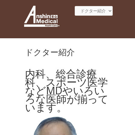
ドクター紹介
内科、総合診療
科、スポーツ医学
などMDやいろい
ろな医師が揃って
います。